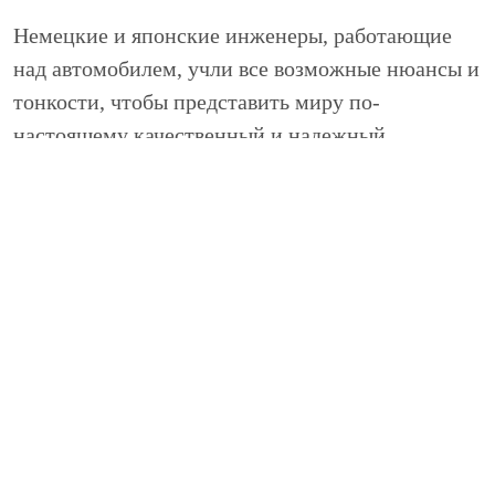
Немецкие и японские инженеры, работающие
над автомобилем, учли все возможные нюансы и
тонкости, чтобы представить миру по-
настоящему качественный и надежный
внедорожник. Им удалось сделать это –
автомобиль не имеет «детских» болезней и при
правильном уходе без проблем выхаживает
несколько сотен тысяч километров без
капитального ремонта. Но регулярное
обслуживание ford escape все же необходимо,
ведь автомобиль предназначен для серьезных
испытаний.
Сервисный центр «НИВЮС» оказывает услуги