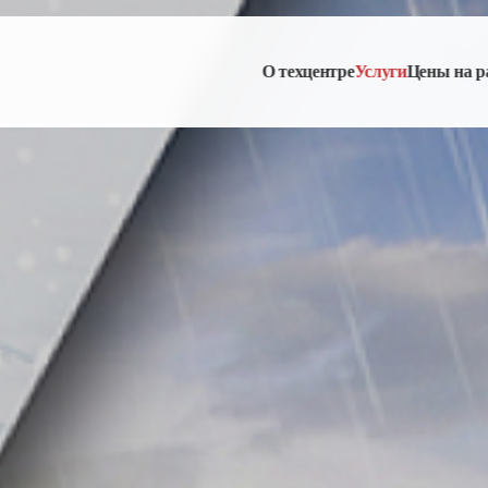
О техцентре
Услуги
Цены на р