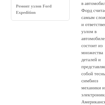
в автомоби
Ремонт узлов Ford
Форд счита
Expedition
самым сло
и ответств
узлом в
автомобиле
состоит из
множества
деталей и
представля
собой тесн
симбиоз
механики и
электроник
Американс