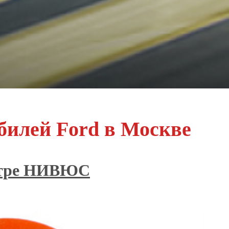
билей Ford в Москве
ентре НИВЮС