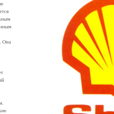
ле
ется
жным
енным
. Она
ет
ый
и.
кие