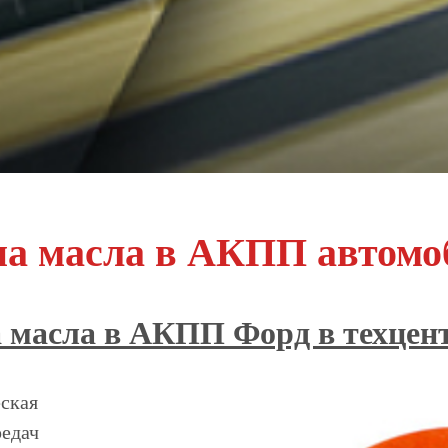
на масла в АКПП автомо
а масла в АКПП Форд в техц
ская
редач