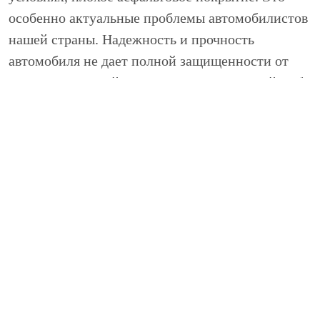
особенно актуальные проблемы автомобилистов
нашей страны. Надежность и прочность
автомобиля не дает полной защищенности от
неполадок. Порой серьезная поломка какой-либо
детали не появляется внезапно, а является
следствием вовремя незамеченной
неисправности. Регулярно проводимая плановая
диагностика Ford Explorer поможет избежать
таких неприятных сюрпризов и серьезного
ремонта Explorer.
Техцентр НИВЮС – все, что
нужно для качественной
диагностики автомобиля