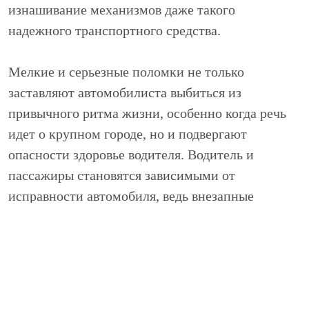
изнашивание механизмов даже такого
надежного транспортного средства.
Мелкие и серьезные поломки не только
заставляют автомобилиста выбиться из
привычного ритма жизни, особенно когда речь
идет о крупном городе, но и подвергают
опасности здоровье водителя. Водитель и
пассажиры становятся зависимыми от
исправности автомобиля, ведь внезапные
поломки авто во время пребывания на
переполненной дороге не раз приводили к
чрезвычайным ситуациям. Из этого
напрашивается мысль о том, как же важно
качественное техническое обслуживание Ford