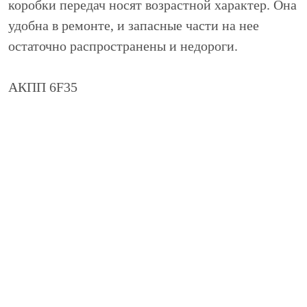
коробки передач носят возрастной характер. Она
удобна в ремонте, и запасные части на нее
остаточно распространены и недороги.
АКПП 6F35
Данная коробка передач имеет 6 ступеней. Была
предъявлена в 2008 году как результат
совместной деятельности концерна Ford и
General motors. Весьма прогрессивная
разработка с продуманной модульностью и
унификацией. Считается одно из лучших в
настоящее время, но очень чувствительна к
резким разгонам.