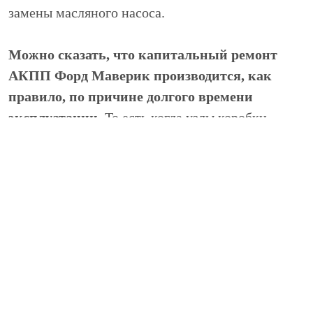
замены масляного насоса.
Можно сказать, что капитальный ремонт
АКПП Форд Маверик производится, как
правило, по причине долгого времени
эксплуатации
. То есть когда узлы коробки
попросту вырабатывают свой ресурс.
Неисправности АКПП 6F35
Ремонт АКПП Форд Маверик начинается с
замены блока соленоидов. Если своевременная
замена не произведена, то в связи с
недостаточным давлением масла происходит