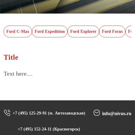
Ford C-Max
Ford Expedition
Ford Explorer
Ford Focus
For
Title
Text here....
+7 (495) 125-29-91 (м. Автозаводская)
info@nivus.ru
+7 (495) 152-24-11 (Красногорск)