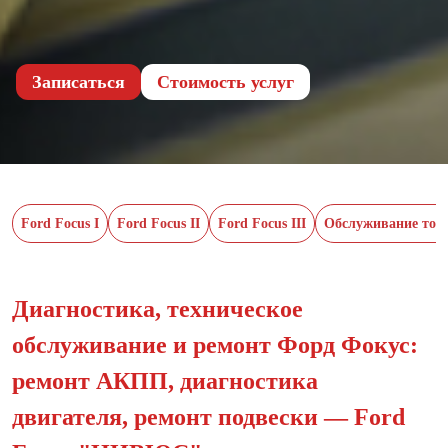
Записаться
Cтоимость услуг
Ford Focus I
Ford Focus II
Ford Focus III
Обслуживание тор
Диагностика, техническое
обслуживание и ремонт Форд Фокус:
ремонт АКПП, диагностика
двигателя, ремонт подвески — Ford