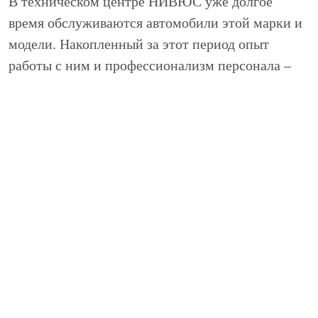
В техническом центре НИВЮС уже долгое
время обслуживаются автомобили этой марки и
модели. Накопленный за этот период опыт
работы с ним и профессионализм персонала –
это ваш выигрышный билет, призом по которому
станет сбереженное время, нервы и некоторая
сумма денег. Ведь всегда лучше оплатить одну на
совесть выполненную услугу, чем неоднократно
возвращаться за повторным ремонтом.
Почему так важен качественный
ремонт?
Высказывание о том, что качество превыше
всего, в техцентре НИВЮС применяется к