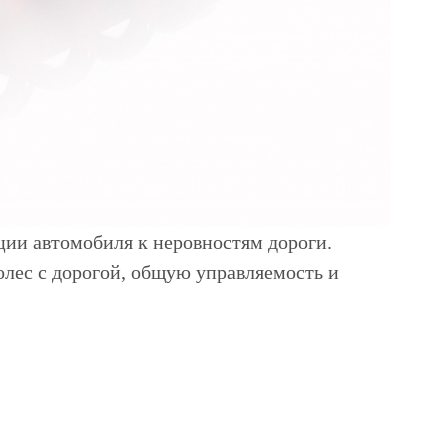
ции автомобиля к неровностям дороги.
лес с дорогой, общую управляемость и
среди водителей в нашей стране, однако
тому и к ходовой части приходится уделять
чественным дорогам, первыми становятся