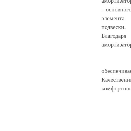
амортизато
– основног
элемента
подвески.
Благодаря
амортизато
обеспечива
Качественн
комфортнос
Автомобиль
дороги Рос
большое вн