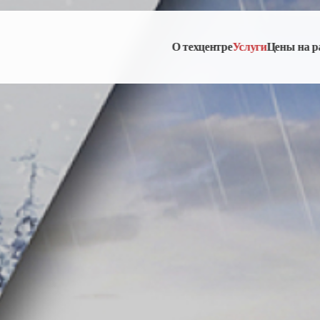
О техцентре
Услуги
Цены на р