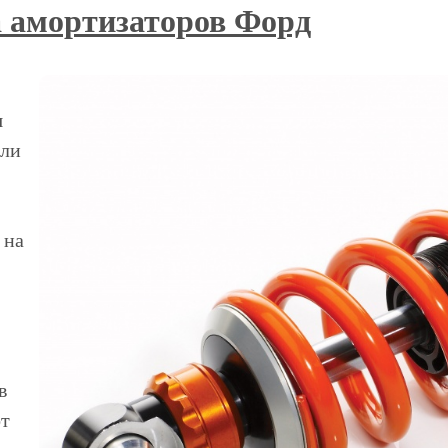
 амортизаторов Форд
я
ели
 на
в
от