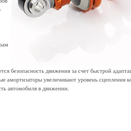
ров
о
рам
ется безопасность движения за счет быстрой адапта
ые амортизаторы увеличивают уровень сцепления ко
ть автомобиля в движении.
 Форд заслуженно завоевал доверие и популярность 
сийской Федерации оставляют желать лучшего, а поэ
имание. Как правило, в условиях движения по нека